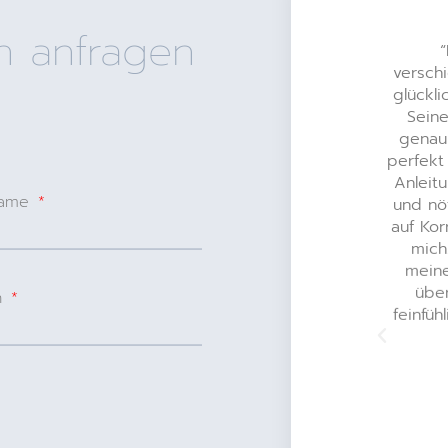
h anfragen
"Andreas Lutz ist ein äußert kompetenter
Therapeut, der sich viel Zeit genommen
versch
hat, um den Ursachen meiner
glückli
Verspannungen und Blockaden auf den
Seine
Grund zu gehen. Dabei haben mich vor
genau
allem seine Fachkenntnisse und seine
perfekt
langjährige Erfahrung in der
Anleit
name
Köpertherapie überzeugt. Besonders
und nö
beeindruckend fand ich, dass ich noch
auf Kor
während der ersten Behandlung eine
mich
Veränderung im Bewegungsapparat
mein
gespürt habe. Über mehrere
üben
n
Behandlungen hinweg (ergänzt durch das
feinfü
von ihm angebotene Ashtanga- Yoga)
habe ich ein Bewusstsein für meinen
Körper entwickelt und achte seitdem im
Alltag deutlich mehr auf meine
Bewegungen. Ich kann die Rolfing-
Behandlung von Andreas Lutz