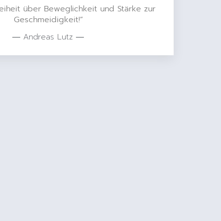
eiheit über Beweglichkeit und Stärke zur
Geschmeidigkeit!”
― Andreas Lutz ―