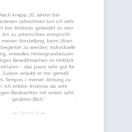
“Nach knapp 20 Jahren bei
"Andreas hat b
iedenen LehrerInnen bin ich sehr
Probleme entdec
ch bei Andreas gelandet zu sein.
den anschlie
 Art zu unterrichten entspricht
wieder in
 meiner Vorstellung, beim Üben
 begleitet zu werden. Individuelle
― B
ung, sinnvolles Hintergrundwissen
tiges Bewußtmachen im Hinblick
rekturen - das passt sehr gut für
. Zudem erlaubt er mir gemäß
es Tempos / meiner Atmung zu
. Ich erlebe Andreas als sehr
hligen Beobachter mit einem sehr
geübten Blick.”
― Christof B. ―