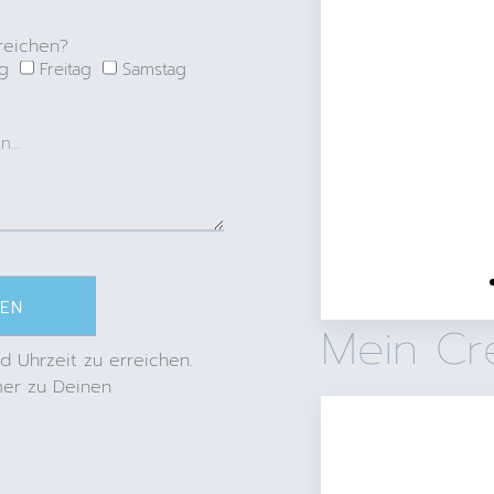
uneingeschränkt weiterempfehlen"
reichen?
ag
Freitag
Samstag
― Paula B. ―
DEN
Mein Cr
 Uhrzeit zu erreichen.
mer zu Deinen